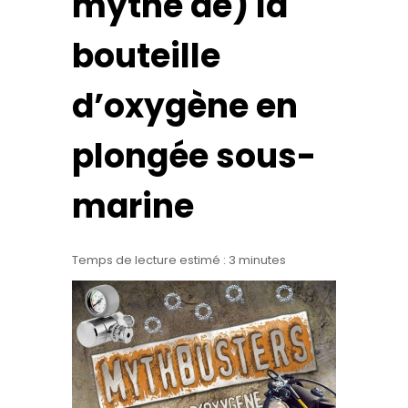
mythe de) la
bouteille
d’oxygène en
plongée sous-
marine
Temps de lecture estimé :
3
minutes