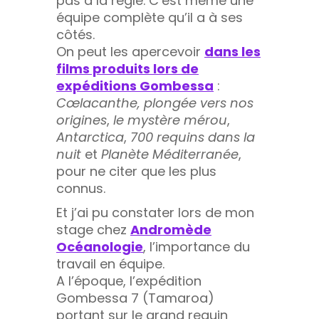
pas à la règle. C’est même une
équipe complète qu’il a à ses
côtés.
On peut les apercevoir
dans les
films produits lors de
expéditions Gombessa
:
Cœlacanthe, plongée vers nos
origines
,
le mystère mérou
,
Antarctica
,
700 requins dans la
nuit
et
Planète Méditerranée
,
pour ne citer que les plus
connus.
Et j’ai pu constater lors de mon
stage chez
Andromède
Océanologie
, l’importance du
travail en équipe.
A l’époque, l’expédition
Gombessa 7 (Tamaroa)
portant sur le grand requin