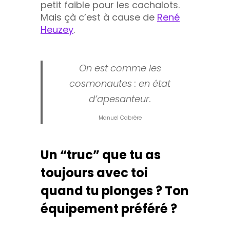
petit faible pour les cachalots.
Mais çà c’est à cause de
René
Heuzey
.
On est comme les
cosmonautes : en état
d’apesanteur.
Manuel Cabrère
Un “truc” que tu as
toujours avec toi
quand tu plonges ? Ton
équipement préféré ?