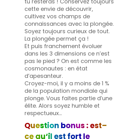
tu resteras ! Conservez toujours
cette envie de découvrir,
cultivez vos champs de
connaissances avec la plongée.
Soyez toujours curieux de tout.
La plongée permet ça !
Et puis franchement évoluer
dans les 3 dimensions ce n’est
pas le pied ? On est comme les
cosmonautes : en état
d’apesanteur.
Croyez-moi, il y a moins de 1 %
de la population mondiale qui
plonge. Vous faites partie d’une
élite. Alors soyez humble et
respectueux…
Q
u
e
s
t
i
o
n
b
o
n
u
s
:
e
s
t
–
c
e
q
u
‘
i
l
e
st
f
o
r
t
l
e