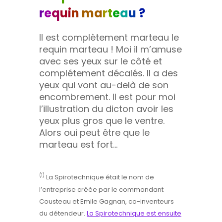
r
e
q
ui
n
ma
r
t
e
a
u
?
Il est complètement marteau le
requin marteau ! Moi il m’amuse
avec ses yeux sur le côté et
complétement décalés. Il a des
yeux qui vont au-delà de son
encombrement. Il est pour moi
l’illustration du dicton avoir les
yeux plus gros que le ventre.
Alors oui peut être que le
marteau est fort…
(1)
La Spirotechnique était le nom de
l’entreprise créée par le commandant
Cousteau et Emile Gagnan, co-inventeurs
du détendeur.
La Spirotechnique est ensuite