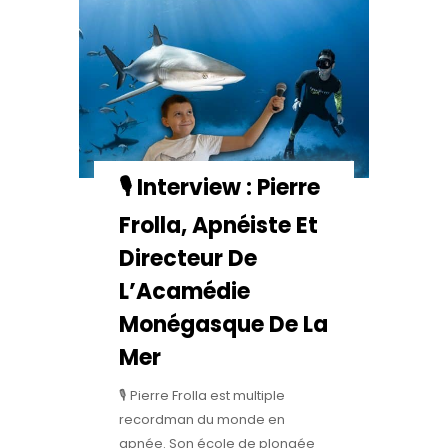
🎙️ Interview : Pierre
Frolla, Apnéiste Et
Directeur De
L’Acamédie
Monégasque De La
Mer
🎙️ Pierre Frolla est multiple
recordman du monde en
apnée. Son école de plongée